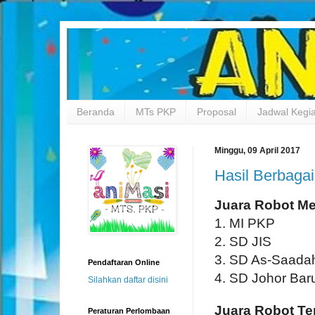
Beranda
MTs PKP
Proposal
Jadwal Kegi
Minggu, 09 April 2017
Hasil Berbag
Juara Robot M
1. MI PKP
2. SD JIS
3. SD As-Saada
Pendaftaran Online
4. SD Johor Bar
Silahkan daftar disini
Juara Robot Te
Peraturan Perlombaan