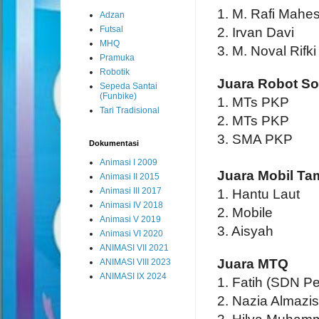
1. M. Rafi Mahe
Adzan
Futsal
2. Irvan Davi
MHQ
3. M. Noval Rifki
Pramuka
Robotik
Juara Robot So
Sepeda Santai
(Funbike)
1. MTs PKP
Tari Tradisional
2. MTs PKP
3. SMA PKP
Dokumentasi
Animasi I 2009
Juara Mobil Ta
Animasi II 2015
Animasi III 2017
1. Hantu Laut
Animasi IV 2018
2. Mobile
Animasi V 2019
3. Aisyah
Animasi VI 2020
ANIMASI VII 2021
Juara MTQ
ANIMASI VIII 2023
ANIMASI IX 2024
1. Fatih (SDN P
2. Nazia Almazi