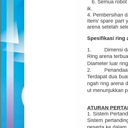
b. Semua robot ha
ik.
4. Pembersihan d
Item/ spare part 
arena setelah sel
Spesifikasi ring
1. Dimensi dan
Ring arena terbu
Diameter luar
r
in
2. Penandaa
Terdapat dua buah
ngah ring arena d
ut menunjukkan po
ATURAN PERTA
1. Sistem Pertan
Sistem pertandi
peserta ke dalam