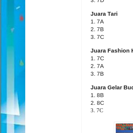
3. 7D
Juara
Tari
1. 7A
2. 7B
3. 7C
Juara
Fashion 
1. 7C
2. 7A
3. 7B
Juara
Gelar Bu
1. 8B
2. 8C
3. 7C