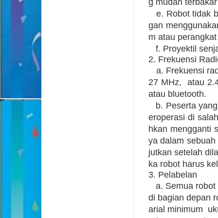
g mudah terbakar
e. Robot tidak 
gan menggunakan d
m atau perangkat 
f. Proyektil senja
2. Frekuensi Rad
a. Frekuensi ra
27 MHz, atau 2.4
atau bluetooth.
b. Peserta yan
eroperasi di sala
hkan mengganti s
ya dalam sebuah 
jutkan setelah di
ka robot harus ke
3. Pelabelan
a. Semua robot h
di bagian depan r
arial m
inimum uk