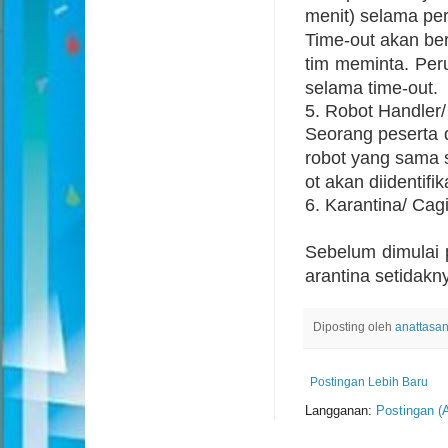
menit) selama per
Time-out akan be
tim meminta. Peru
selama time-out.
5. Robot Handler/
Seorang peserta 
robot yang sama 
ot akan diidentif
6. Karantina/ Cag
Sebelum dimulai p
arantina setidakn
Diposting oleh
anattasa
Postingan Lebih Baru
Langganan:
Postingan (