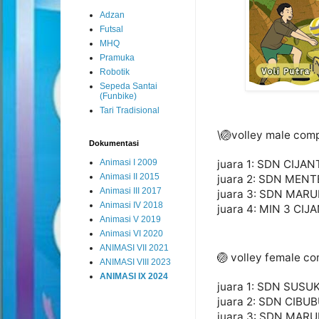
Adzan
Futsal
MHQ
Pramuka
Robotik
Sepeda Santai
(Funbike)
Tari Tradisional
\🏐volley male comp
Dokumentasi
Animasi I 2009
juara 1: SDN CIJA
Animasi II 2015
juara 2: SDN MEN
Animasi III 2017
juara 3: SDN MAR
Animasi IV 2018
juara 4: MIN 3 CI
Animasi V 2019
Animasi VI 2020
ANIMASI VII 2021
🏐 volley female co
ANIMASI VIII 2023
ANIMASI IX 2024
juara 1: SDN SUSU
juara 2: SDN CIBUB
juara 3: SDN MAR