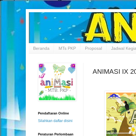
Beranda
MTs PKP
Proposal
Jadwal Kegi
ANIMASI IX 2
Pendaftaran Online
Silahkan daftar disini
Peraturan Perlombaan