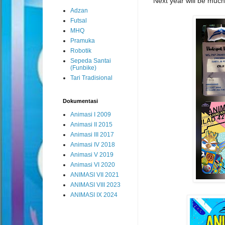
Next year will be much 
Adzan
Futsal
MHQ
Pramuka
Robotik
Sepeda Santai
(Funbike)
Tari Tradisional
Dokumentasi
Animasi I 2009
Animasi II 2015
Animasi III 2017
Animasi IV 2018
Animasi V 2019
Animasi VI 2020
ANIMASI VII 2021
ANIMASI VIII 2023
ANIMASI IX 2024