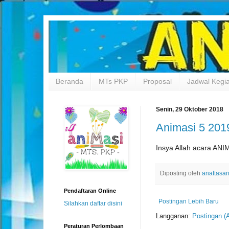
Beranda
MTs PKP
Proposal
Jadwal Kegi
Senin, 29 Oktober 2018
Animasi 5 201
Insya Allah acara ANI
Diposting oleh
anattasa
Pendaftaran Online
Postingan Lebih Baru
Silahkan daftar disini
Langganan:
Postingan (
Peraturan Perlombaan